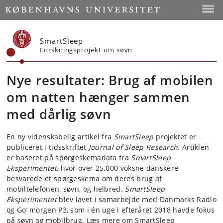
Start
Toggl
SmartSleep
Forskningsprojekt om søvn
Nye resultater: Brug af mobilen
om natten hænger sammen
med dårlig søvn
En ny videnskabelig artikel fra
SmartSleep
projektet er
publiceret i tidsskriftet
Journal of Sleep Research
. Artiklen
er baseret på spørgeskemadata fra
SmartSleep
Eksperimentet
, hvor over 25.000 voksne danskere
besvarede et spørgeskema om deres brug af
mobiltelefonen, søvn, og helbred.
SmartSleep
Eksperimentet
blev lavet i samarbejde med Danmarks Radio
og Go’ morgen P3, som i én uge i efteråret 2018 havde fokus
på søvn og mobilbrug. Læs mere om SmartSleep